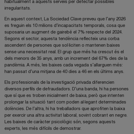
habitualment a aquests serveis per detectar possibles
irregularitats.
En aquest context, La Sociedad Clave preveu que l’any 2026
es freguin els 10 milions d’incapacitats temporals, cosa que
suposaria un augment de gairebé el 7% respecte del 2024.
Segons el sector, aquesta tendència reflecteix una corba
ascendent de persones que sol·liciten o mantenen baixes
sense una necessitat real. El grup que més ha crescut és el
dels menors de 35 anys, amb un increment del 67% des de la
pandèmia. A més, les baixes cada vegada s’allarguen més:
han passat d’una mitjana de 40 dies a 46 en els últims anys.
Els professionals de la investigació privada diferencien
diversos perfils de defraudadors. D’una banda, hi ha persones
que sí que es troben inicialment de baixa, però que intenten
prolongar la situació tant com poden al·legant determinades
dolències. De l’altra, hi ha treballadors que aprofiten la baixa
per exercir una altra activitat laboral, sovint cobrant en negre.
Les baixes de caràcter psicològic són, segons aquests
experts, les més difícils de demostrar.