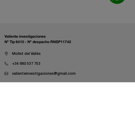
Valiente investigaciones
Nº Tip 6410 - Nº despacho RNSP11742
Mollet del Vallès
+34 680 537 753
valienteinvestigaciones@gmail.com
Investigació laboral
Investigació empresarial
Investigació familiar
Investigacions LAU
Despatxos legals