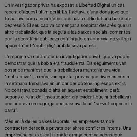
Un investigador privat ha exposat a Libertad Digital un cas
recent d’aquest últim perfil. Es tractava d’una dona jove que
treballava com a secretària i que havia sol·licitat una baixa per
depressió. El seu cap va començar a sospitar després que un
altre treballador, que la seguia a les xarxes socials, comentés
que la secretària publicava continguts on apareixia de viatge i
aparentment “molt feliç” amb la seva parella.
L’empresa va contractar un investigador privat, que va poder
demostrar que la baixa era fraudulenta. Els seguiments van
posar de manifest que la treballadora mantenia una vida
“molt activa” i, a més, van aportar proves que diverses nits a
la setmana treballava en un bar per obtenir ingressos extra.
No constava donada d’alta en aquest establiment, però,
segons el relat de l’investigador, era evident que hi treballava i
que cobrava en negre, ja que passava la nit “servint copes a la
barra”.
Més enllà de les baixes laborals, les empreses també
contracten detectius privats per altres conflictes interns. Una
empresària ha explicat al mateix mitjà com va aconseguir