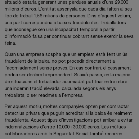
situació estaria generant unes pèrdues anuals d’uns 29.000
milions d’euros. L’entitat assenyala que cada dia falten al seu
lloc de treball 1,56 milions de persones. Dins d’aquest volum,
una part correspondria a baixes fraudulentes: treballadors
que aconsegueixen una incapacitat temporal a partir
d’informació falsa per continuar cobrant sense exercir la seva
feina.
Quan una empresa sospita que un empleat està fent un ús
fraudulent de la baixa, no pot procedir directament a
l’acomiadament sense proves. En cas contrari, el cessament
podria ser declarat improcedent. Si això passa, en la majoria
de situacions el treballador acomiadat pot triar entre rebre
una indemnització elevada, calculada segons els anys
treballats, o ser readmès a l’empresa.
Per aquest motiu, moltes companyies opten per contractar
detectius privats que puguin acreditar si la baixa és realment
fraudulenta. Aquest tipus d’investigacions pot arribar a evitar
indemnitzacions d’entre 10.000 i 30.000 euros. Les mútues
col·laboradores amb la Seguretat Social també recorren