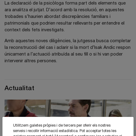
La declaració de la psicòloga forma part dels elements que
ara analitza el jutjat. D’acord amb la resolució, en aquestes
trobades s’haurien abordat discrepàncies familiars i
patrimonials que podrien resultar rellevants per entendre el
context dels fets investigats.
Amb aquestes noves diligències, la jutgessa busca completar
la reconstrucció del cas i aclarir si la mort d’Isak Andic respon
únicament a l’actuació atribuïda al seu fill o si hi van poder
intervenir altres persones.
Actualitat
Utilitzem galetes pròpies i de tercers per oferir els nostres
serveis i recollir informació estadística. Pot acceptar totes les