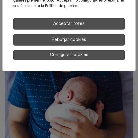
galetes prement el botó ”Acceptar” o configurar-les o rebutjar el
seu ús clicant a la
Política de galetes
Acceptar totes
Rebutjar cookies
La jutgessa del cas Isak Andic amplia la investigació i
Configurar cookies
analitza el paper de la psicòloga familiar