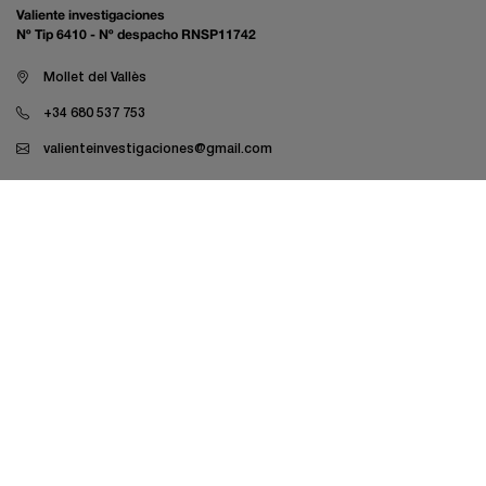
Valiente investigaciones
Nº Tip 6410 - Nº despacho RNSP11742
Mollet del Vallès
+34 680 537 753
valienteinvestigaciones@gmail.com
Investigació laboral
Investigació empresarial
Investigació familiar
Investigacions LAU
Despatxos legals
Mútues i asseguradores
Peritatge farmacèutic