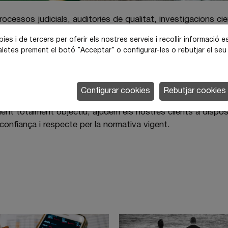
ocessos judicials, auditories de qualitat, investigacions cie
 compliment normatiu. Cada actuació es realitza amb independ
ies i de tercers per oferir els nostres serveis i recollir informació e
tes de cada cas.
letes prement el botó ”Acceptar” o configurar-les o rebutjar el seu 
ritatge farmacèutic professional, fiable i ben documentat, 
iques, processos de control de qualitat o situacions que requ
Configurar cookies
Rebutjar cookies
t totalment objectiu, ajudem els nostres clients a disposar
confiança i respecte per la normativa vigent.