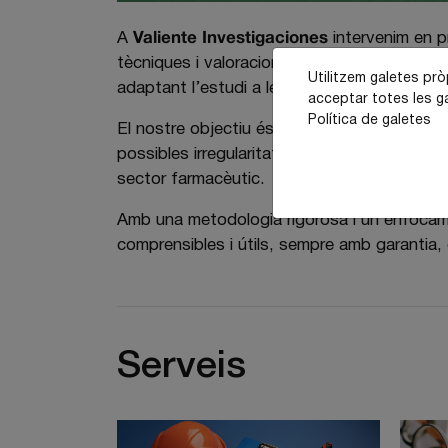
A
Valiente Investigaciones
intervenim en pr
tècniques i valoracions relacionades amb el
Utilitzem galetes pròp
adaptant l’estudi a les necessitats concre
acceptar totes les ga
Política de galetes
El nostre objectiu és oferir un servei de pe
possibles irregularitats, discrepàncies tècn
sector farmacèutic.
Amb una metodologia rigorosa i un enfocamen
comprensibles i útils, sempre amb garantia, 
Serveis