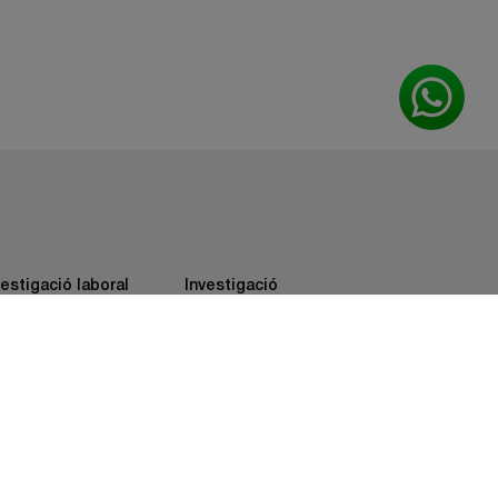
vestigació laboral
Investigació
empresarial
vestigació familiar
Investigacions LAU
spatxos legals
Mútues i
asseguradores
ritatge farmacèutic