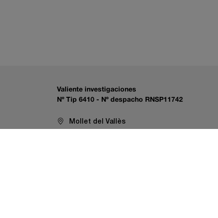
Valiente investigaciones
Nº Tip 6410 - Nº despacho RNSP11742
Mollet del Vallès
+34 680 537 753
valienteinvestigaciones@gmail.com