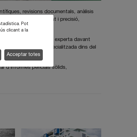
ntífiques, revisions documentals, anàlisis
ència, confidencialitat i precisió,
stadística. Pot
ús clicant a la
capaç d’aportar una visió experta davant
ereixin una anàlisi especialitzada dins del
Acceptar totes
 d’informes pericials sòlids,