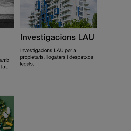
Investigacions LAU
Investigacions LAU per a
propietaris, llogaters i despatxos
a amb
legals.
itat.