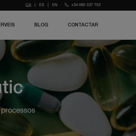
CA
|
ES
|
EN
+34 680 537 753
ERVEIS
BLOG
CONTACTAR
tic
i processos