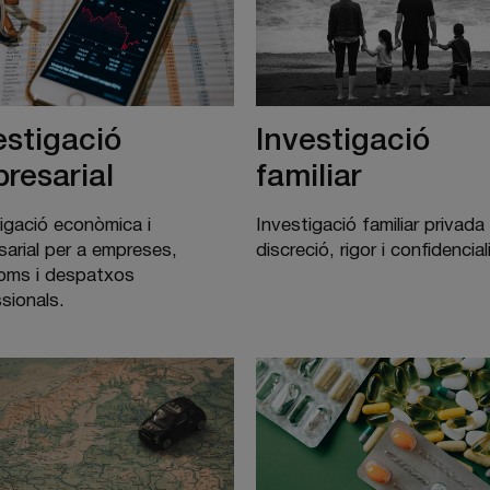
estigació
Investigació
resarial
familiar
igació econòmica i
Investigació familiar privad
arial per a empreses,
discreció, rigor i confidencial
oms i despatxos
sionals.