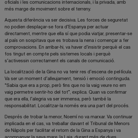
oficials i les comunicacions internacionals, i la privada, amb
més marge de moviment sobre el terreny.
Aquesta diferència va ser decisiva. Les forces de seguretat
no podien desplaçar-se fora d’Espanya per actuar
directament, mentre que ella sí que podia viatjar, presentar-se
al país on sospitava que es trobava la nena i començar a fer
comprovacions. En arribar-hi, va haver d’insistir perquè el cas
fos tingut en compte pels sistemes locals i perquè
s’activessin correctament els canals de comunicació.
La localització de la Gina no va tenir res d’escena de pel·lícula.
Va ser un moment d’alleujament, tensió i emoció continguda.
“Sabia que era a prop, però fins que no la vaig veure no em
vaig permetre sentir-ho del tot”, explica. Quan va confirmar
que era ella, l’alegria va ser immensa, però també la
responsabilitat. Localitzar-la només era una part del procés.
Després de trobar la menor, Noemí no va marxar. Va continuar
implicada en el cas, va treballar davant el Tribunal de Menors
de Nàpols per facilitar el retorn de la Gina a Espanya i va
acompanyar la seva mare, la Laia, durant més de dues