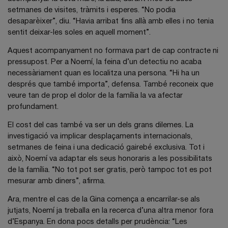
setmanes de visites, tràmits i esperes. “No podia
desaparèixer”, diu. “Havia arribat fins allà amb elles i no tenia
sentit deixar-les soles en aquell moment”.
Aquest acompanyament no formava part de cap contracte ni
pressupost. Per a Noemí, la feina d’un detectiu no acaba
necessàriament quan es localitza una persona. “Hi ha un
després que també importa”, defensa. També reconeix que
veure tan de prop el dolor de la família la va afectar
profundament.
El cost del cas també va ser un dels grans dilemes. La
investigació va implicar desplaçaments internacionals,
setmanes de feina i una dedicació gairebé exclusiva. Tot i
això, Noemí va adaptar els seus honoraris a les possibilitats
de la família. “No tot pot ser gratis, però tampoc tot es pot
mesurar amb diners”, afirma.
Ara, mentre el cas de la Gina comença a encarrilar-se als
jutjats, Noemí ja treballa en la recerca d’una altra menor fora
d’Espanya. En dona pocs detalls per prudència: “Les