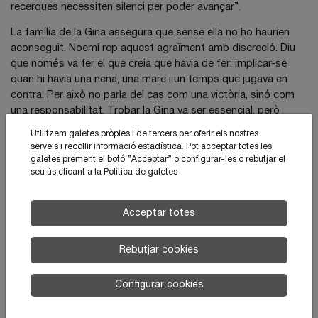
recerques necessiten silenci per poder avançar”.
La família de la Gina assegura que sense ella no ho haurien
aconseguit. Noemí rep aquest agraïment amb discreció. Diu
que només va fer el que creia que havia de fer: implicar-se
quan hi havia una nena, una mare i un temps que jugava en
contra. Per això no parla del cas com una victòria, sinó com
una responsabilitat. Trobar la Gina va ser essencial, però
acompanyar la família fins al final va ser, segons ella, el que va
Utilitzem galetes pròpies i de tercers per oferir els nostres
donar sentit a tot.
serveis i recollir informació estadística. Pot acceptar totes les
galetes prement el botó ”Acceptar” o configurar-les o rebutjar el
seu ús clicant a la
Política de galetes
Actualitat
Acceptar totes
Rebutjar cookies
Configurar cookies