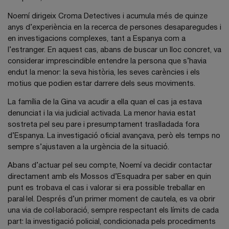
Noemí dirigeix Croma Detectives i acumula més de quinze
anys d’experiència en la recerca de persones desaparegudes i
en investigacions complexes, tant a Espanya com a
l’estranger. En aquest cas, abans de buscar un lloc concret, va
considerar imprescindible entendre la persona que s’havia
endut la menor: la seva història, les seves carències i els
motius que podien estar darrere dels seus moviments.
La família de la Gina va acudir a ella quan el cas ja estava
denunciat i la via judicial activada. La menor havia estat
sostreta pel seu pare i presumptament traslladada fora
d’Espanya. La investigació oficial avançava, però els temps no
sempre s’ajustaven a la urgència de la situació.
Abans d’actuar pel seu compte, Noemí va decidir contactar
directament amb els Mossos d’Esquadra per saber en quin
punt es trobava el cas i valorar si era possible treballar en
paral·lel. Després d’un primer moment de cautela, es va obrir
una via de col·laboració, sempre respectant els límits de cada
part: la investigació policial, condicionada pels procediments