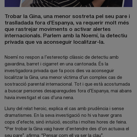
Trobar la Gina, una menor sostreta pel seu pare i
traslladada fora d’Espanya, va requerir molt més
que rastrejar moviments o activar alertes
internacionals. Parlem amb la Noemí, la detectiu
privada que va aconseguir localitzar-la.
Noemí no respon a l’estereotip clàssic de detectiu amb
gavardina, barret i cigarret en una cantonada. És la
investigadora privada que fa pocs dies va aconseguir
localitzar la Gina, una menor víctima d’un complex cas de
sostracció parental internacional. Tot i que està acostumada
a buscar persones desaparegudes fora d’Espanya, mai abans
havia investigat el cas d’una nena.
Lluny del relat heroic, explica el cas amb prudència i sense
dramatismes. En la seva investigació no hi va haver grans
cops d’efecte, sinó intuïció, escolta i moltes hores de feina.
“Per trobar la Gina vaig haver d’entendre des d’on actuava el
seu pare”, afirma. “Pensar com ell va ser la clau”.