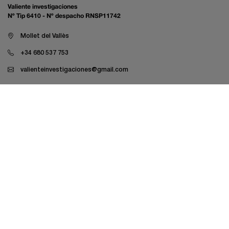
Valiente investigaciones
Nº Tip 6410 - Nº despacho RNSP11742
Mollet del Vallès
+34 680 537 753
valienteinvestigaciones@gmail.com
Investigació laboral
Investigació empresarial
Investigació familiar
Investigacions LAU
Despatxos legals
Mútues i asseguradores
Peritatge farmacèutic