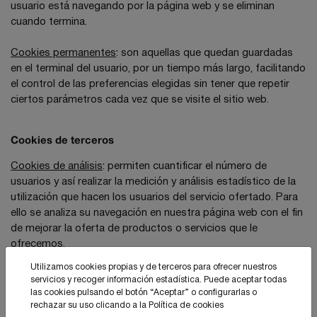
usuario está navegando por la página web y se eliminan
cuando termina.
Cookies permanentes
: son aquellas que quedan guardadas
en el terminal del usuario, por un tiempo más largo, facilitando
el control de las preferencias elegidas sin tener que repetir
ciertos parámetros cada vez que se visite el sitio web.
Cookies de terceros
Cookies de análisis
: permiten cuantificar el número de
usuarios y así realizar la medición y análisis estadístico de la
utilización que hacen los usuarios del servicio ofertado. Para
ello se analiza su navegación en nuestra página web con el fin
de mejorar la oferta de productos o servicios que le
ofrecemos.
Utilizamos cookies propias y de terceros para ofrecer nuestros
Conoce a los terceros:
servicios y recoger información estadística. Puede aceptar todas
-
Google analytics
las cookies pulsando el botón “Aceptar” o configurarlas o
rechazar su uso clicando a la
Política de cookies
Cookies usadas por complementos de proveedores externos