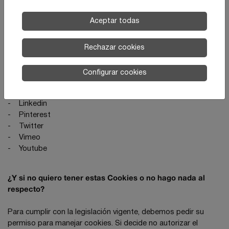
de contenido
: permiten acceder a contenidos o servicios
proporcionados por terceros, por ejemplo ver los vídeos
Aceptar todas
alojados en Vimeo o Youtube.
Conoce a los terceros:
Rechazar cookies
-
Adobe
-
Facebook
Configurar cookies
-
Google maps
-
Instagram
-
Linkedin
-
Pinterest
-
Twitter
-
Vimeo
-
Youtube
¿Y si no quiero tener estas Cookies o no hago nada al
respecto?
Para cumplir con la legislación vigente, debemos pedir su
permiso para manejar cookies. Si decide no autorizar el