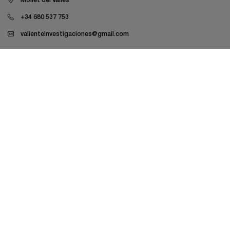
Mollet del Vallès
+34 680 537 753
valienteinvestigaciones@gmail.com
Investigación Laboral
Investigación económica y empresarial
Investigación familiar
Investigaciones Lau
Despachos legales
Mutuas y aseguradoras
Peritaje farmacéutico
Aviso legal