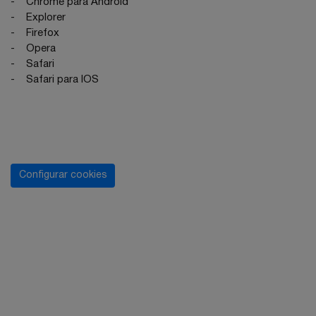
-
Chrome para Android
-
Explorer
-
Firefox
-
Opera
-
Safari
-
Safari para IOS
Configurar cookies